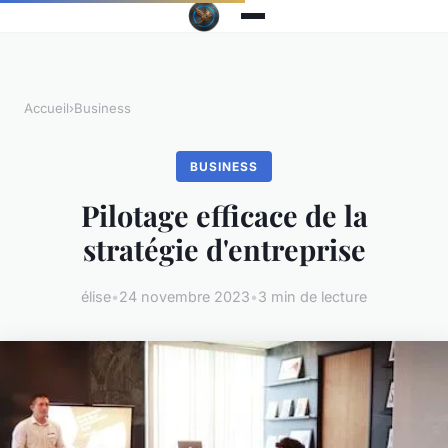
Accueil
›
Business
BUSINESS
Pilotage efficace de la
stratégie d'entreprise
élise
•
24 novembre 2023
•
3 min de lecture