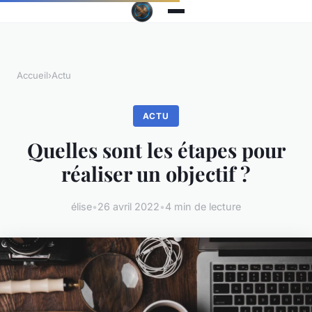
Accueil
›
Actu
ACTU
Quelles sont les étapes pour
réaliser un objectif ?
élise
•
26 avril 2022
•
4 min de lecture