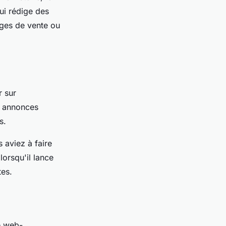
ui rédige des
ages de vente ou
r sur
s annonces
es.
s aviez à faire
lorsqu'il lance
tes.
e web-