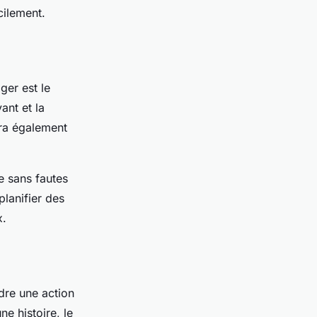
cilement.
ger est le
ant et la
vra également
e sans fautes
planifier des
x.
ndre une action
ne histoire, le