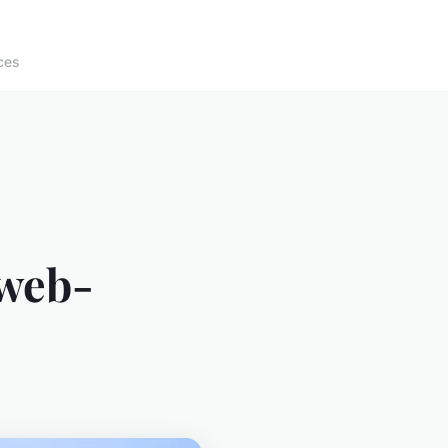
ces
 web-