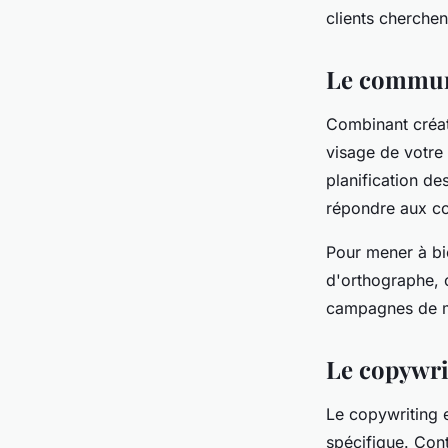
clients cherchen
Le commun
Combinant créat
visage de votre 
planification de
répondre aux co
Pour mener à bi
d'orthographe, c
campagnes de m
Le copywr
Le copywriting e
spécifique. Cont