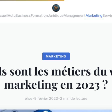
cueil
Actu
Business
Formation
Juridique
Management
Marketing
Servi
MARKETING
s sont les métiers du
marketing en 2023 ?
élise
•
9 février 2023
•
2 min de lecture