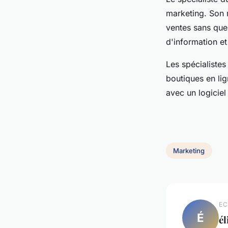
marketing. Son 
ventes sans que 
d'information e
Les spécialistes
boutiques en lig
avec un logicie
Marketing
EC
É
él