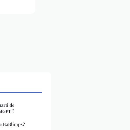
arti de
hatGPT ?
e B2Blimps?