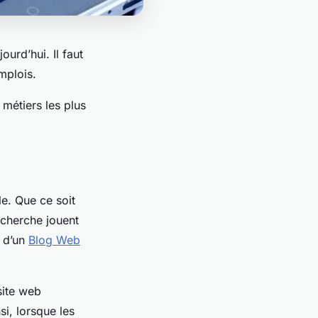
urd’hui. Il faut
mplois.
 métiers les plus
e. Que ce soit
echerche jouent
e d’un
Blog Web
site web
si, lorsque les